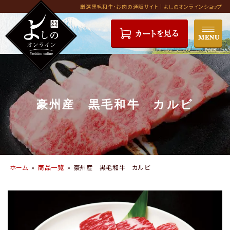
コ
厳選黒毛和牛・お肉の通販サイト｜よしのオンラインショップ
ン
テ
ン
ツ
へ
ス
キ
豪州産 黒毛和牛 カルビ
ッ
プ
ホーム
»
商品一覧
»
豪州産 黒毛和牛 カルビ