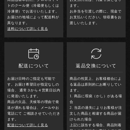
トのクール便（冷蔵便もしくは
ます。
冷凍便）でお送りいたします。
お弁当を引渡しの際に、現金で
お届けの地域によって配送料が
お支払いください。領収書をお
異なります。
渡しいたします。
送料について詳しく見る
配送について
返品交換について
お届け日時のご指定も可能で
商品の性質上、お客様都合によ
す。お届け希望日が指定なしの
る返品は原則的にお断りしてい
場合、
通常３から４営業日以内
ます。
に発送いたします。
1. 商品に瑕疵（かし）がある場
商品の欠品、天候等の理由で発
合
送が遅れる場合は、メールやお
2. 当店の過失によりお客様が注
電話にて
ご相談させていただき
文した商品と相違する商品が届
ます。
けられた場合
配送について詳しく見る
上記に該当する場合、商品到着